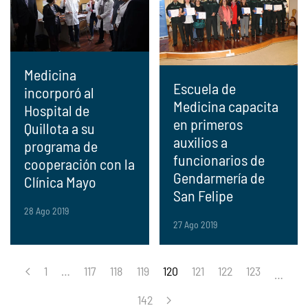
Medicina
Escuela de
incorporó al
Medicina capacita
Hospital de
en primeros
Quillota a su
auxilios a
programa de
funcionarios de
cooperación con la
Gendarmería de
Clínica Mayo
San Felipe
28 Ago 2019
27 Ago 2019
1
…
117
118
119
120
121
122
123
…
142