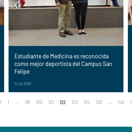
Estudiante de Medicina es reconocida
como mejor deportista del Campus San
Felipe
11 Jul 2019
1
…
119
120
121
122
123
124
125
…
142