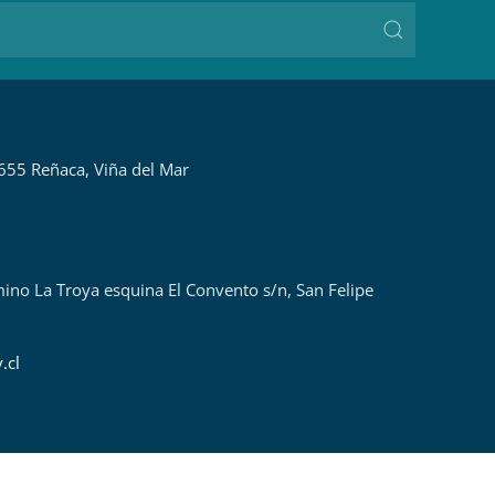
655 Reñaca, Viña del Mar
ino La Troya esquina El Convento s/n, San Felipe
.cl