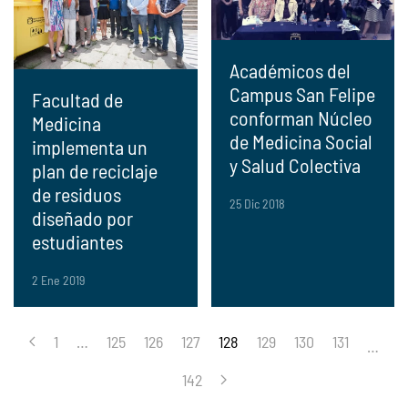
Académicos del
Campus San Felipe
Facultad de
conforman Núcleo
Medicina
de Medicina Social
implementa un
y Salud Colectiva
plan de reciclaje
de residuos
25 Dic 2018
diseñado por
estudiantes
2 Ene 2019
1
…
125
126
127
128
129
130
131
…
142