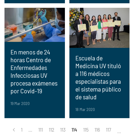
En menos de 24
Escuela de
horas Centro de
Medicina UV tituló
Enfermedades
a 116 médicos
Infecciosas UV
especialistas para
procesa exámenes
el sistema público
por Covid-19
de salud
19 Mar 2020
18 Mar 2020
1
…
111
112
113
114
115
116
117
…