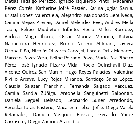
Matías Hidalgo Perazzo, Ignacio Izquierdo Pinto, Macarena
Pérez Cortés, Katherine Jofré Pastén, Karina Joglar Sarria,
Kristal López Valenzuela, Alejandro Maldonado Sepúlveda,
Camila Mejías Arenas, Daniel Meléndez Peet, Andrés Mella
Tapia, Felipe Middleton Infante, Rocío Milles Bórquez,
Andrea Muga Ibarra, Óscar Muñoz Miranda, Katyna
Nahuelcura Henríquez, Bruno Norero Allimant, Javiera
Ochoa Piña, Nicolás Olivares Carvajal, Loreto Ortiz Menares,
Marcelo Pavez Vera, Felipe Peirano Pozo, María Paz Piñeiro
Pérez, José Ignacio Pizarro Vidal, Rocío Quinchavil Díaz,
Vicente Quiroz San Martín, Hugo Reyes Palacios, Valentina
Rivillo Arcaya, Lucy Rojas Miranda, Santiago Salas López,
Claudia Salazar Franchini, Fernanda Salgado Vásquez,
Camila Sandia Zúñiga, Antonella Sanguinetti Balbontín,
Daniela Seguel Delgado, Leonardo Suñer Arredondo,
Veruska Taras Pastene, Macarena Tobar Jofré, Diego Varela
Retamales, Daniela Vásquez Rossier, Gerardo Yáñez
Carrasco y Diego Zamora Arancibia.