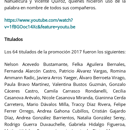
Nahuelcura y Vicente Quiroz, quienes hicieron uso de la
palabra en nombre de todos sus compañeros.
https://www.youtube.com/watch?
v=1fBGOoc14Xc&feature=youtu.be
Titulados
Los 64 titulados de la promoción 2017 fueron los siguientes:
Nelson Acevedo Bustamante, Felka Aguilera Bernales,
Fernanda Alarcón Castro, Patricio Álvarez Vargas, Romina
Ammann Radic, Javiera Arros Yaeger, Álvaro Berroeta Virago,
Paula Bravo Martínez, Valentina Bustos Guzmán, Gonzalo
Cáceres Castro, Camila Carrasco Rondanelli, Cecilia
Casanova Arévalo, Nicole Casanova Miranda, Gianinna Cerda
Carretero, Mario Dávalos Milla, Traccy Díaz Rivera, Felipe
Ferrer Orrego, Andrea Gahona Cubillos, Cristián Gajardo
Díaz, Andrea González Barrientos, Natalia González Serey,
Rodrigo Guerra Duvauchelle, Gabriela Hidalgo Figueroa,