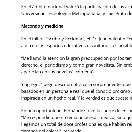
En el ámbito nacional valoró la participación de las a
Universidad Tecnológica Metropolitana, y Laís Pinto de
Macondo y medicina
En el taller "Escribir y ficcionar", el Dr. Juan Valent
a día en los espacios educativos o sanitarios, es posib
“Me llamó la atención la gran preocupación por los t
derecho, el periodismo y como gran novelista. Sin em
aparecían en sus novelas”, comentó.
Y agregó: “luego descubrí otra cosa sorprendente: qu
basados en un personaje real que él conoció próximo a
inspirada en un hecho real. Y la verdad es que cuesta 
En una oportunidad, Fernández tuvo la suerte de encon
“Me respondió que no tenía un asesor médico, sino que 
llegamos un total de doce profesionales que habían res
tiempos del cólera’”, recuerda.