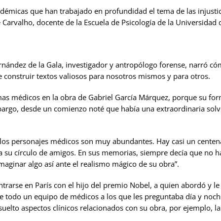
cadémicas que han trabajado en profundidad el tema de las injusti
 Carvalho, docente de la Escuela de Psicología de la Universidad 
ín Fernández de la Gala, investigador y antropólogo forense, narró
le construir textos valiosos para nosotros mismos y para otros.
emas médicos en la obra de Gabriel García Márquez, porque su f
bargo, desde un comienzo noté que había una extraordinaria solv
e los personajes médicos son muy abundantes. Hay casi un centen
 su círculo de amigos. En sus memorias, siempre decía que no hab
imaginar algo así ante el realismo mágico de su obra”.
trarse en París con el hijo del premio Nobel, a quien abordó y l
todo un equipo de médicos a los que les preguntaba día y noche c
uelto aspectos clínicos relacionados con su obra, por ejemplo, la