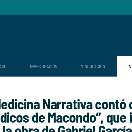
ADO
INVESTIGACIÓN
VINCULACIÓN
N
dicina Narrativa contó c
édicos de Macondo”, que
n la obra de Gabriel Garc