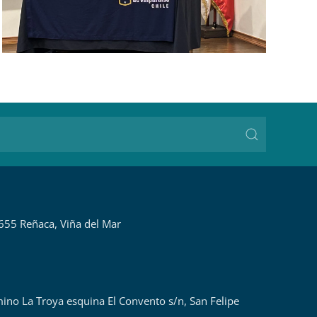
655 Reñaca, Viña del Mar
ino La Troya esquina El Convento s/n, San Felipe