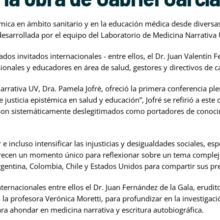
témica en ámbito sanitario y en la educación médica desde diversas
sarrollada por el equipo del Laboratorio de Medicina Narrativa 
os invitados internacionales - entre ellos, el Dr. Juan Valentín F
ionales y educadores en área de salud, gestores y directivos de ca
rrativa UV, Dra. Pamela Jofré, ofreció la primera conferencia ple
e justicia epistémica en salud y educación”, Jofré se refirió a est
on sistemáticamente deslegitimados como portadores de conocim
ir e incluso intensificar las injusticias y desigualdades sociales,
ofrecen un momento único para reflexionar sobre un tema complejo
gentina, Colombia, Chile y Estados Unidos para compartir sus pre
nternacionales entre ellos el Dr. Juan Fernández de la Gala, erudi
ó a la profesora Verónica Moretti, para profundizar en la investig
ara ahondar en medicina narrativa y escritura autobiográfica.