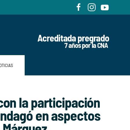
Acreditada pregrado
7 años por la CNA
OTICIAS
on la participación
 indagó en aspectos
ía Márquez